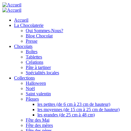
Aller
au
contenu
Accueil
principal
La Chocolaterie
Qui Sommes-Nous?
Blog Chocolat
Presse
Chocolats
Boîtes
Tablettes
Créations
Pâte à tartiner
Spécialités locales
Collections
Halloween
Noël
Saint valentin
Pâques
les petites (de 6 cm à 23 cm de hauteur)
les moyennes (de 15 cm à 25 cm de hauteur)
les grandes (de 25 cm à 48 cm)
Fête des Mai
Fête des mères
Fête des pères