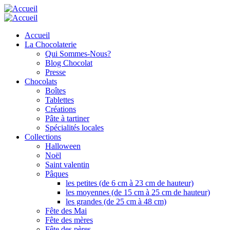
Aller
au
contenu
Accueil
principal
La Chocolaterie
Qui Sommes-Nous?
Blog Chocolat
Presse
Chocolats
Boîtes
Tablettes
Créations
Pâte à tartiner
Spécialités locales
Collections
Halloween
Noël
Saint valentin
Pâques
les petites (de 6 cm à 23 cm de hauteur)
les moyennes (de 15 cm à 25 cm de hauteur)
les grandes (de 25 cm à 48 cm)
Fête des Mai
Fête des mères
Fête des pères