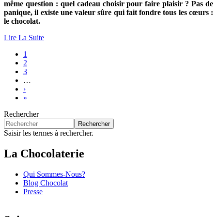
même question : quel cadeau choisir pour faire plaisir ? Pas de
panique, il existe une valeur sûre qui fait fondre tous les cœurs :
le chocolat.
Lire La Suite
Page
1
courante
Page
2
Pagination
Page
3
…
Page
›
suivante
Dernière
»
page
Rechercher
Rechercher
Saisir les termes à rechercher.
La Chocolaterie
Qui Sommes-Nous?
Blog Chocolat
Presse